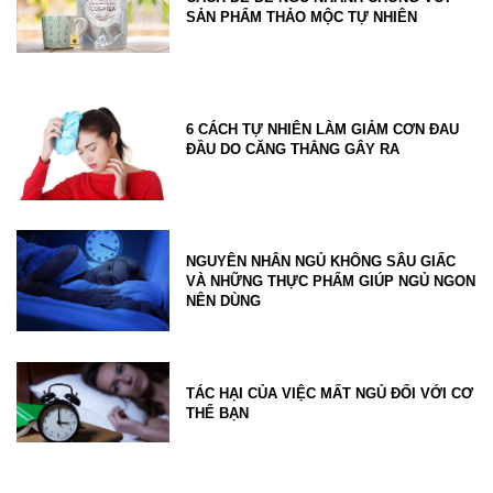
SẢN PHẨM THẢO MỘC TỰ NHIÊN
6 CÁCH TỰ NHIÊN LÀM GIẢM CƠN ĐAU
ĐẦU DO CĂNG THẲNG GÂY RA
NGUYÊN NHÂN NGỦ KHÔNG SÂU GIẤC
VÀ NHỮNG THỰC PHẨM GIÚP NGỦ NGON
NÊN DÙNG
TÁC HẠI CỦA VIỆC MẤT NGỦ ĐỐI VỚI CƠ
THỂ BẠN