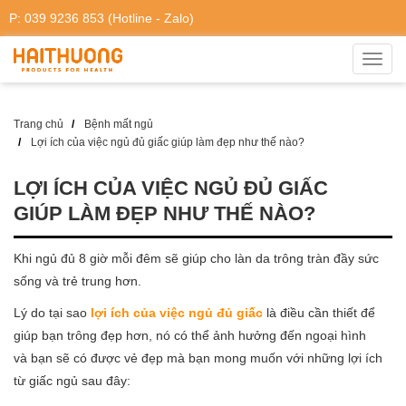
P: 039 9236 853 (Hotline - Zalo)
Toggl
navig
Trang chủ
Bệnh mất ngủ
Lợi ích của việc ngủ đủ giấc giúp làm đẹp như thế nào?
LỢI ÍCH CỦA VIỆC NGỦ ĐỦ GIẤC
GIÚP LÀM ĐẸP NHƯ THẾ NÀO?
Khi ngủ đủ 8 giờ mỗi đêm sẽ giúp cho làn da trông tràn đầy sức
sống và trẻ trung hơn.
Lý do tại sao
lợi ích của việc ngủ đủ giấc
là điều cần thiết để
giúp bạn trông đẹp hơn, nó có thể ảnh hưởng đến ngoại hình
và bạn sẽ có được vẻ đẹp mà bạn mong muốn với những lợi ích
từ giấc ngủ sau đây: