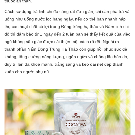
thuốc an thần.
Cách sử dụng trà linh chi đỏ cũng rất đơn giản, chỉ cần pha trà và
uống như uống nước lọc hàng ngày, nếu cơ thể bạn nhanh hấp
thụ các hoạt chất có lợi trong Đông trùng hạ thảo và Nấm linh chi
đỏ thì đảm bảo từ 1 ngày đến 2 tuần bạn sẽ thấy kết quả của việc
ngủ không sâu giấc được cải thiện một cách rõ rệt. Ngoài ra
thành phần Nấm Đông Trùng Hạ Thảo còn giúp hồi phục sức đề
kháng, tăng cường năng lượng, ngăn ngừa và chống lão hóa da,
duy trì làn da khỏe mạnh, trắng sáng và kéo dài nét đẹp thanh
xuân cho người phụ nữ.