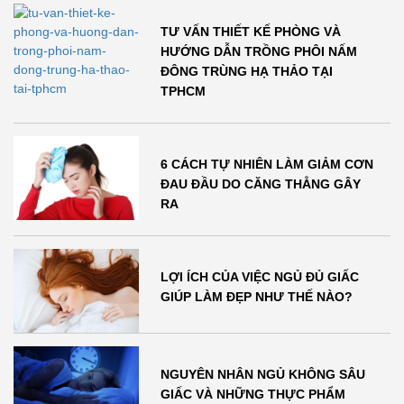
TƯ VẤN THIẾT KẾ PHÒNG VÀ
HƯỚNG DẪN TRỒNG PHÔI NẤM
ĐÔNG TRÙNG HẠ THẢO TẠI
TPHCM
6 CÁCH TỰ NHIÊN LÀM GIẢM CƠN
ĐAU ĐẦU DO CĂNG THẲNG GÂY
RA
LỢI ÍCH CỦA VIỆC NGỦ ĐỦ GIẤC
GIÚP LÀM ĐẸP NHƯ THẾ NÀO?
NGUYÊN NHÂN NGỦ KHÔNG SÂU
GIẤC VÀ NHỮNG THỰC PHẨM