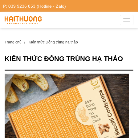
P: 039 9236 853 (Hotline - Zalo)
Toggl
navig
Trang chủ
Kiến thức Đông trùng hạ thảo
KIẾN THỨC ĐÔNG TRÙNG HẠ THẢO