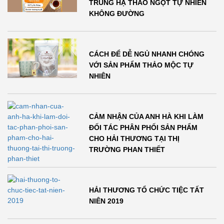
TRÙNG HẠ THẢO NGỌT TỰ NHIÊN
KHÔNG ĐƯỜNG
CÁCH ĐỂ DỄ NGỦ NHANH CHÓNG
VỚI SẢN PHẨM THẢO MỘC TỰ
NHIÊN
CẢM NHẬN CỦA ANH HÀ KHI LÀM
ĐỐI TÁC PHÂN PHỐI SẢN PHẨM
CHO HẢI THƯƠNG TẠI THỊ
TRƯỜNG PHAN THIẾT
HẢI THƯƠNG TỔ CHỨC TIỆC TẤT
NIÊN 2019