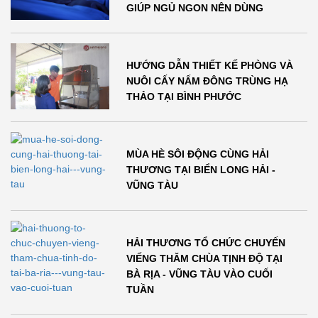
GIÚP NGỦ NGON NÊN DÙNG
HƯỚNG DẪN THIẾT KẾ PHÒNG VÀ
NUÔI CẤY NẤM ĐÔNG TRÙNG HẠ
THẢO TẠI BÌNH PHƯỚC
MÙA HÈ SÔI ĐỘNG CÙNG HẢI
THƯƠNG TẠI BIỂN LONG HẢI -
VŨNG TÀU
HẢI THƯƠNG TỔ CHỨC CHUYẾN
VIẾNG THĂM CHÙA TỊNH ĐỘ TẠI
BÀ RỊA - VŨNG TÀU VÀO CUỐI
TUẦN